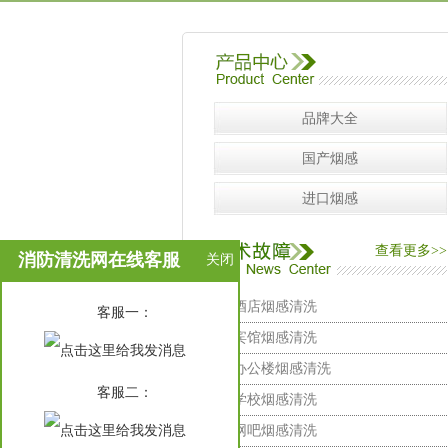
品牌大全
国产烟感
进口烟感
查看更多>>
消防清洗网在线客服
关闭
酒店烟感清洗
在
客服一：
线
宾馆烟感清洗
客
服
办公楼烟感清洗
客服二：
学校烟感清洗
网吧烟感清洗