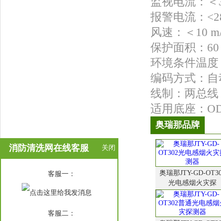
监视电流：＜35
报警电流：<28
风速：＜10 m/
保护面积：6
环境条件温度：-
编码方式：自动
线制：两总线
适用底座：ODZ
奥瑞那品牌
消防清洗网在线客服
关闭
在
奥瑞那JTY-GD-OT3
客服一：
线
光电感烟火灾探
客
服
客服二：