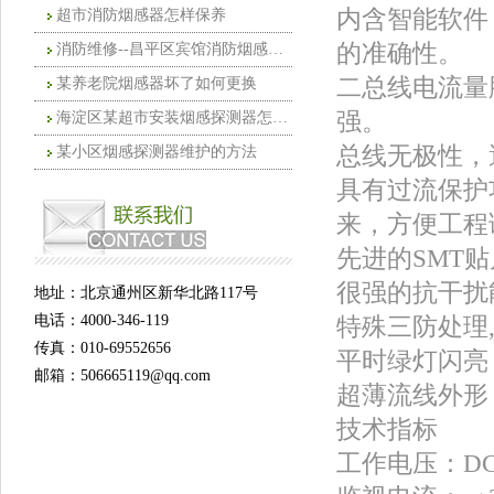
内含智能软件
超市消防烟感器怎样保养
的准确性。
消防维修--昌平区宾馆消防烟感探测器怎
二总线电流量
某养老院烟感器坏了如何更换
强。
海淀区某超市安装烟感探测器怎么清洗
总线无极性，
某小区烟感探测器维护的方法
具有过流保护
来，方便工程
先进的SMT
很强的抗干扰
地址：北京通州区新华北路117号
电话：4000-346-119
特殊三防处理
传真：010-69552656
平时绿灯闪亮
邮箱：506665119@qq.com
超薄流线外形
技术指标
工作电压：DC2