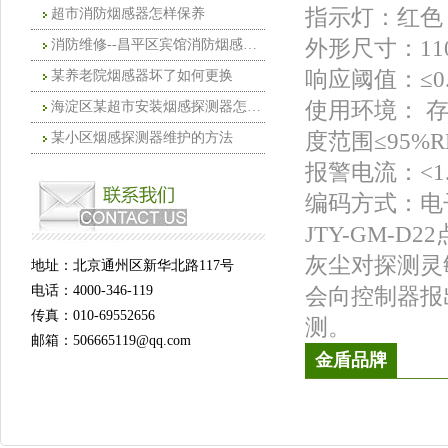
指示灯：红色
超市消防烟感器怎样保养
外形尺寸：110.
消防维修--昌平区宾馆消防烟感探测器怎
响应阈值：≤0.
某养老院烟感器坏了如何更换
使用环境： 存储温度
海淀区某超市安装烟感探测器怎么清洗
度范围≤95%R
某小区烟感探测器维护的方法
报警电流：<1.
编码方式：电
JTY-GM-
灰尘对探测灵
地址：北京通州区新华北路117号
电话：4000-346-119
会向控制器报
传真：010-69552656
测。
邮箱：506665119@qq.com
金盾品牌