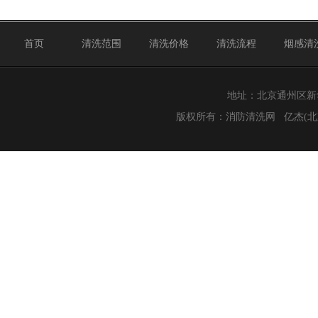
首页
清洗范围
清洗价格
清洗流程
烟感清
地址：北京通州区新华北路
版权所有：
消防清洗网
亿杰(北