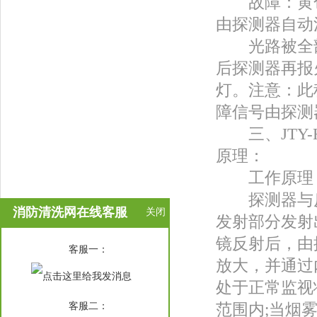
故障：黄色
由探测器自动
光路被全部遮
后探测器再报
灯。注意：此
障信号由探测
三、JTY-H
原理：
工作原理
探测器与反
消防清洗网在线客服
关闭
发射部分发射
镜反射后，由
在
客服一：
线
放大，并通过
客
处于正常监视
服
客服二：
范围内;当烟