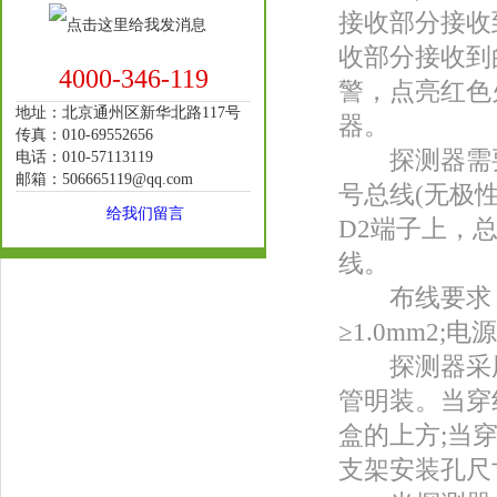
接收部分接收
收部分接收到
4000-346-119
警，点亮红色
地址：北京通州区新华北路117号
器。
传真：010-69552656
探测器需要与
电话：010-57113119
邮箱：506665119@qq.com
号总线(无极
给我们留言
D2端子上，
线。
布线要求：信
≥1.0mm2;
探测器采用
管明装。当穿
盒的上方;当
支架安装孔尺